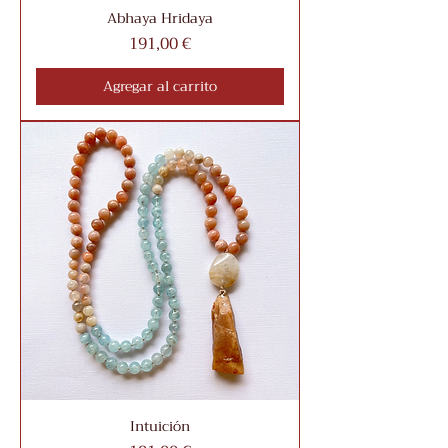
Abhaya Hridaya
Precio
191,00 €
Agregar al carrito
Intuición