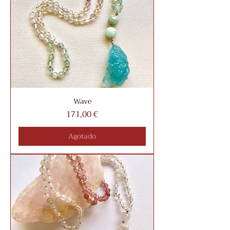
Wave
Precio
171,00 €
Agotado