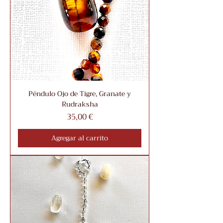
Péndulo Ojo de Tigre, Granate y
Rudraksha
Precio
35,00 €
Agregar al carrito