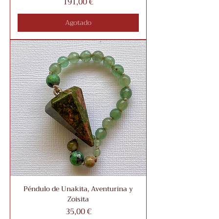
Precio
191,00 €
Agotado
Péndulo de Unakita, Aventurina y
Zoisita
Precio
35,00 €