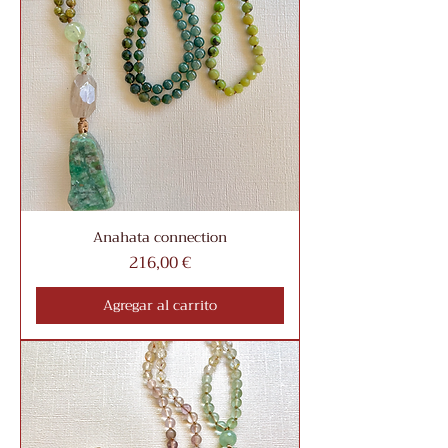
Anahata connection
Precio
216,00 €
Agregar al carrito