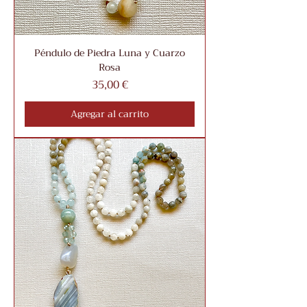
Péndulo de Piedra Luna y Cuarzo
Rosa
Precio
35,00 €
Agregar al carrito