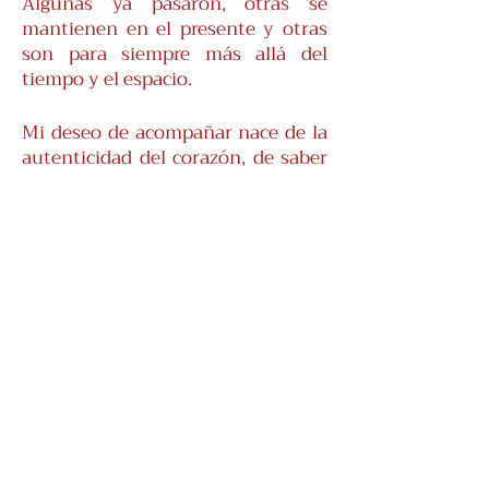
Algunas ya pasaron, otras se
mantienen en el presente y otras
son para siempre más allá del
tiempo y el espacio.
Mi deseo de acompañar nace de la
autenticidad del corazón, de saber
que los momentos más difíciles
atravesados con Conciencia son
puro néctar para construir la vida,
vivida desde la experiencia real sin
mirar hacia otro lado. Vivir con
plenitud toda la gama de colores
que nos ofrece la vida.
Mi misión está abonada de amor y
experiencia propia.