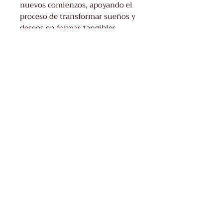
nuevos comienzos, apoyando el
proceso de transformar sueños y
deseos en formas tangibles.
Una Joya tejida a
mano, una pieza única
Adquieres una Joya
plenamente artesanal
que responde a una
llamada del corazón a ser
tejida y manifestada.
Tienes 3 meses de
garantía y en el caso de
que en ese período