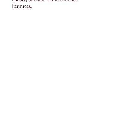
kármicas.
Irene Antón y Mas
E-
Mail:
info@ireneantonymas.com
Tel:
676 300 162
¿Quieres formar parte de mi comunidad?