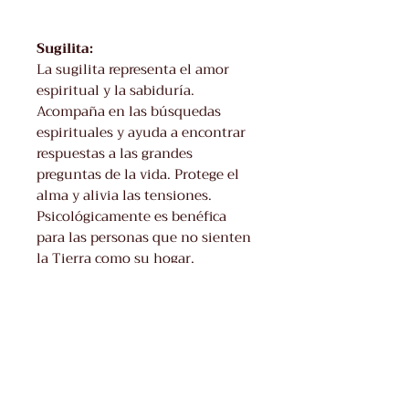
Sugilita:
La sugilita representa el amor
espiritual y la sabiduría.
Acompaña en las búsquedas
espirituales y ayuda a encontrar
respuestas a las grandes
preguntas de la vida. Protege el
alma y alivia las tensiones.
Psicológicamente es benéfica
para las personas que no sienten
la Tierra como su hogar,
ayudando a asentar el alma en la
actual realidad.
Jade verde (canadiense):
El jade verde se relaciona con el
chakra corazón, con el amor y la