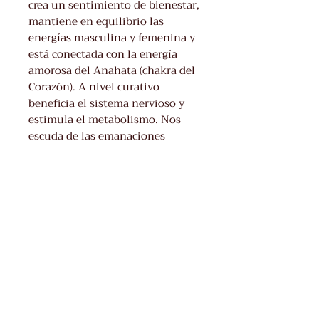
crea un sentimiento de bienestar,
mantiene en equilibrio las
energí­as masculina y femenina y
está conectada con la energía
amorosa del Anahata (chakra del
Corazón). A nivel curativo
beneficia el sistema nervioso y
estimula el metabolismo. Nos
escuda de las emanaciones
electromagnéticas de los
teléfonos móviles.
Cristal de Cuarzo:
El cuarzo es el sanador y
amplificador más poderoso del
planeta. Absorbe, almacena,
libera y regula la energía y es
excelente para desbloquearla.
Eleva la energí­a al nivel más
elevado. Tradicionalmente se ha