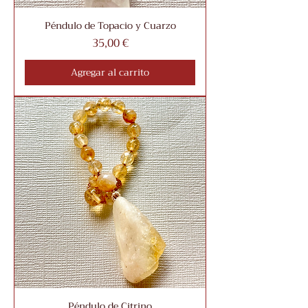
Péndulo de Topacio y Cuarzo
Precio
35,00 €
Agregar al carrito
Péndulo de Citrino