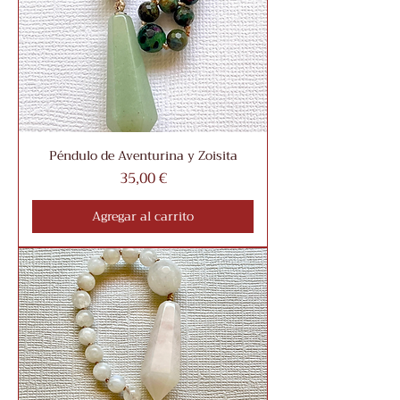
Péndulo de Aventurina y Zoisita
Precio
35,00 €
Agregar al carrito