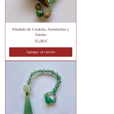
Péndulo de Unakita, Aventurina y
Zoisita
Precio
35,00 €
Agregar al carrito