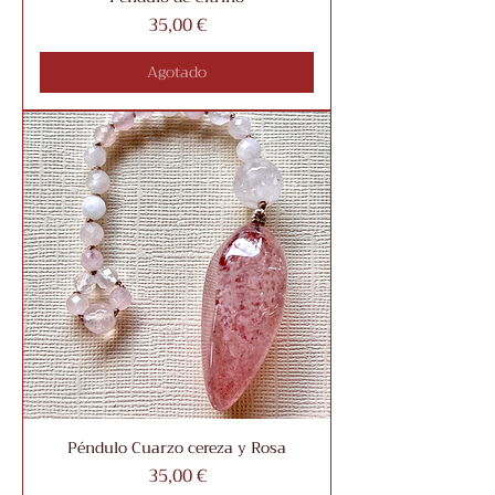
Precio
35,00 €
Agotado
Péndulo Cuarzo cereza y Rosa
Precio
35,00 €