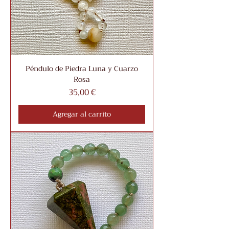
Péndulo de Piedra Luna y Cuarzo
Rosa
Precio
35,00 €
Agregar al carrito