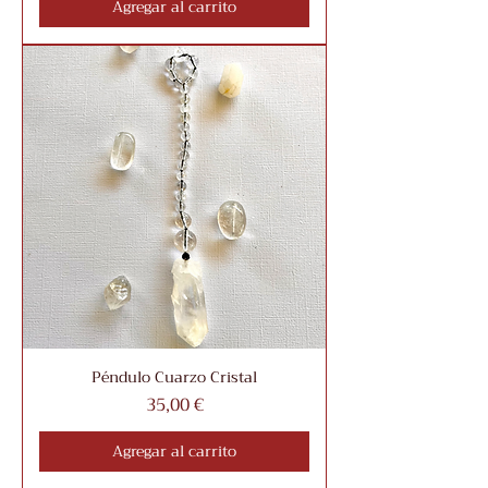
Agregar al carrito
Péndulo Cuarzo Cristal
Precio
35,00 €
Agregar al carrito